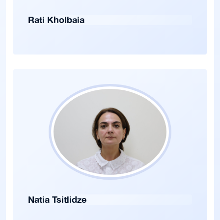
Rati Kholbaia
Natia Tsitlidze