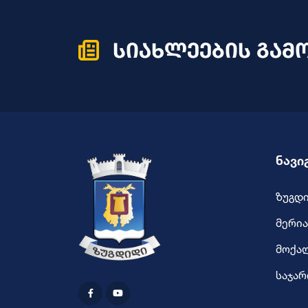
სიახლეების გამ
ნავი
ზუგდ
მერია
მოქა
საჯარ