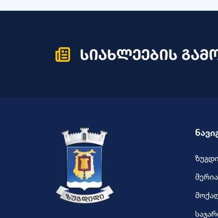
სიახლეების გამ
ნავი
ზუგდ
მერია
მოქა
საჯარ